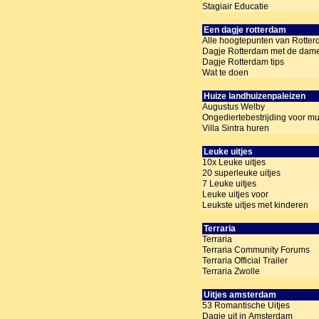
Stagiair Educatie
Een dagje rotterdam
Alle hoogtepunten van Rotte
Dagje Rotterdam met de dam
Dagje Rotterdam tips
Wat te doen
Huize landhuizenpaleizen
Augustus Welby
Ongediertebestrijding voor m
Villa Sintra huren
Leuke uitjes
10x Leuke uitjes
20 superleuke uitjes
7 Leuke uitjes
Leuke uitjes voor
Leukste uitjes met kinderen
Terraria
Terraria
Terraria Community Forums
Terraria Official Trailer
Terraria Zwolle
Uitjes amsterdam
53 Romantische Uitjes
Dagje uit in Amsterdam