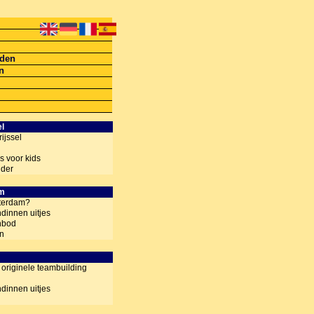
lden
en
el
ijssel
es voor kids
nder
am
tterdam?
ndinnen uitjes
nbod
en
n originele teambuilding
ndinnen uitjes