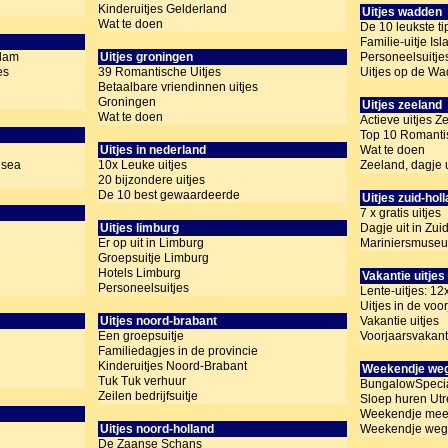
Kinderuitjes Gelderland
Uitjes wadden
Wat te doen
De 10 leukste ti
Familie-uitje Is
rdam
Uitjes groningen
Personeelsuitj
es
39 Romantische Uitjes
Uitjes op de W
Betaalbare vriendinnen uitjes
Groningen
Uitjes zeeland
Wat te doen
Actieve uitjes Z
Top 10 Romantis
Uitjes in nederland
Wat te doen
usea
10x Leuke uitjes
Zeeland, dagje u
20 bijzondere uitjes
De 10 best gewaardeerde
Uitjes zuid-hol
7 x gratis uitjes
Uitjes limburg
Dagje uit in Zui
Er op uit in Limburg
Mariniersmuseum
Groepsuitje Limburg
Hotels Limburg
Vakantie uitjes
Personeelsuitjes
Lente-uitjes: 12
Uitjes in de voo
Uitjes noord-brabant
Vakantie uitjes
Een groepsuitje
Voorjaarsvakant
Familiedagjes in de provincie
Kinderuitjes Noord-Brabant
Weekendje we
Tuk Tuk verhuur
BungalowSpeci
Zeilen bedrijfsuitje
Sloep huren Utr
Weekendje mee
Uitjes noord-holland
Weekendje weg
De Zaanse Schans