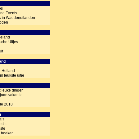
ps
land Events
es in Waddeneilanden
adden
eeland
che Uitjes
it
land
d-Holland
 leukste uitje
x leuke dingen
rjaarsvakantie
ie 2018
g
als
echt
ste
 boeken