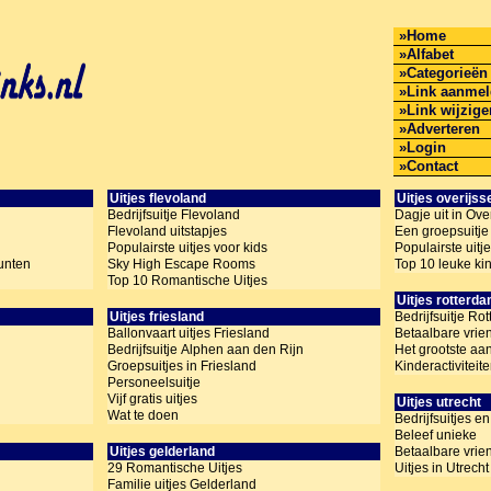
Home
Alfabet
Categorieën
Link aanme
Link wijzig
Adverteren
Login
Contact
Uitjes flevoland
Uitjes overijss
Bedrijfsuitje Flevoland
Dagje uit in Over
Flevoland uitstapjes
Een groepsuitje
Populairste uitjes voor kids
Populairste uitj
unten
Sky High Escape Rooms
Top 10 leuke ki
Top 10 Romantische Uitjes
Uitjes rotterd
Uitjes friesland
Bedrijfsuitje Ro
Ballonvaart uitjes Friesland
Betaalbare vrie
Bedrijfsuitje Alphen aan den Rijn
Het grootste aa
Groepsuitjes in Friesland
Kinderactiviteit
Personeelsuitje
Vijf gratis uitjes
Uitjes utrecht
Wat te doen
Bedrijfsuitjes e
Beleef unieke
Uitjes gelderland
Betaalbare vrie
29 Romantische Uitjes
Uitjes in Utrecht
Familie uitjes Gelderland